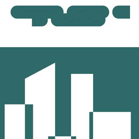
0521-98626290
WhatsApp
E-
Mail
Projektanfrage