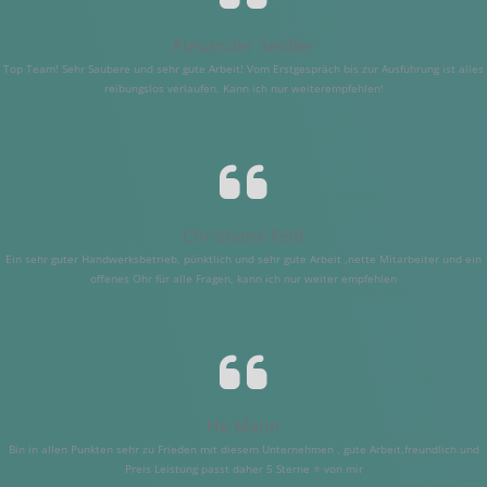
Alexander Seidler
Top Team! Sehr Saubere und sehr gute Arbeit! Vom Erstgespräch bis zur Ausführung ist alles
reibungslos verlaufen. Kann ich nur weiterempfehlen!
Christiane Feld
Ein sehr guter Handwerksbetrieb, pünktlich und sehr gute Arbeit ,nette Mitarbeiter und ein
offenes Ohr für alle Fragen, kann ich nur weiter empfehlen
He Mann
Bin in allen Punkten sehr zu Frieden mit diesem Unternehmen , gute Arbeit,freundlich und
Preis Leistung passt daher 5 Sterne ⭐️ von mir