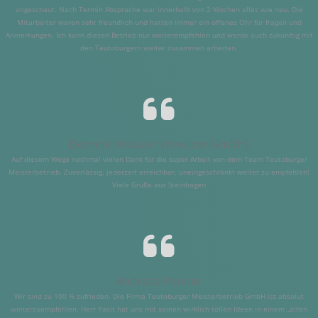
angeschaut. Nach Termin Absprache war innerhalb von 2 Wochen alles wie neu. Die
Mitarbeiter waren sehr freundlich und hatten immer ein offenes Ohr für fragen und
Anmerkungen. Ich kann diesen Betrieb nur weiterempfehlen und werde auch zukünftig mit
den Teutoburgern weiter zusammen arbeiten.
Dominic Kreuzer (Kreuzer GmbH)
Auf diesem Wege nochmal vielen Dank für die super Arbeit von dem Team Teutoburger
Meisterbetrieb. Zuverlässig, jederzeit erreichbar, uneingeschränkt weiter zu empfehlen!
Viele Grüße aus Steinhagen
Andreas Penner
Wir sind zu 100 % zufrieden. Die Firma Teutoburger Meisterbetrieb GmbH ist absolut
weiterzuempfehlen. Herr Yasit hat uns mit seinen wirklich tollen Ideen in einem „alten