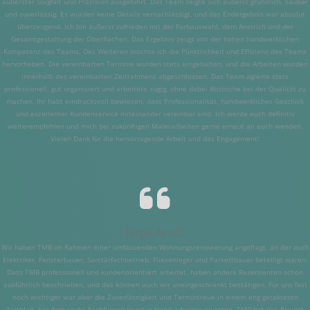
äußerster Sorgfalt und Präzision ausgeführt. Das Team zeigte sich äußerst gründlich, sauber
und zuverlässig. Es wurden keine Details vernachlässigt, und das Endergebnis war absolut
überzeugend. Ich bin äußerst zufrieden mit der Farbauswahl, dem Anstrich und der
Gesamtgestaltung der Oberflächen. Das Ergebnis zeugt von der hohen handwerklichen
Kompetenz des Teams. Des Weiteren möchte ich die Pünktlichkeit und Effizienz des Teams
hervorheben. Die vereinbarten Termine wurden stets eingehalten, und die Arbeiten wurden
innerhalb des vereinbarten Zeitrahmens abgeschlossen. Das Team agierte stets
professionell, gut organisiert und arbeitete zügig, ohne dabei Abstriche bei der Qualität zu
machen. Ihr habt eindrucksvoll bewiesen, dass Professionalität, handwerkliches Geschick
und exzellenter Kundenservice miteinander vereinbar sind. Ich werde euch definitiv
weiterempfehlen und mich bei zukünftigen Malerarbeiten gerne erneut an euch wenden.
Vielen Dank für die hervorragende Arbeit und das Engagement!
Birgit Arndt
Wir haben TMB im Rahmen einer umfassenden Wohnungsrenovierung angefragt, an der auch
Elektriker, Fensterbauer, Sanitärfachbetrieb, Fliesenleger und Parkettbauer beteiligt waren.
Dass TMB professionell und kundenorientiert arbeitet, haben andere Rezensenten schon
ausführlich beschrieben, und das können auch wir uneingeschränkt bestätigen. Für uns fast
noch wichtiger war aber die Zuverlässigkeit und Termintreue in einem eng getakteten
Zeitplan, bei dem sechs Fachfirmen Hand in Hand arbeiten mussten. TMB hat das Projekt