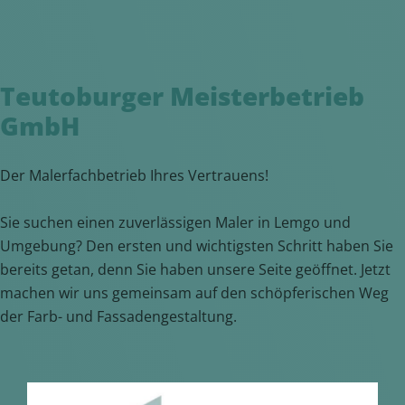
Teutoburger Meisterbetrieb
GmbH
Der Malerfachbetrieb Ihres Vertrauens!
Sie suchen einen zuverlässigen Maler in Lemgo und
Umgebung? Den ersten und wichtigsten Schritt haben Sie
bereits getan, denn Sie haben unsere Seite geöffnet. Jetzt
machen wir uns gemeinsam auf den schöpferischen Weg
der Farb- und Fassadengestaltung.