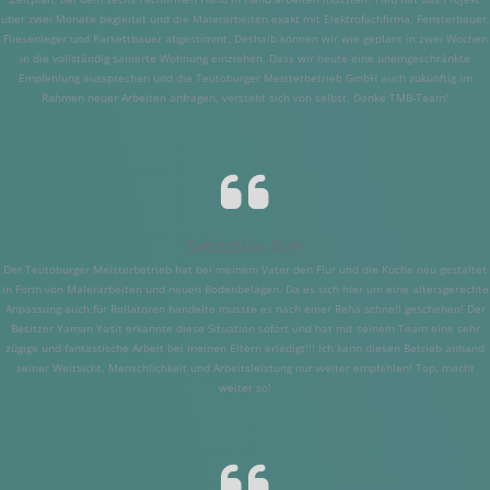
über zwei Monate begleitet und die Malerarbeiten exakt mit Elektrofachfirma, Fensterbauer,
Fliesenleger und Parkettbauer abgestimmt. Deshalb können wir wie geplant in zwei Wochen
in die vollständig sanierte Wohnung einziehen. Dass wir heute eine uneingeschränkte
Empfehlung aussprechen und die Teutoburger Meisterbetrieb GmbH auch zukünftig im
Rahmen neuer Arbeiten anfragen, versteht sich von selbst. Danke TMB-Team!
Sebastian Ruh
Der Teutoburger Meisterbetrieb hat bei meinem Vater den Flur und die Küche neu gestaltet
in Form von Malerarbeiten und neuen Bodenbelägen. Da es sich hier um eine altersgerechte
Anpassung auch für Rollatoren handelte musste es nach einer Reha schnell geschehen! Der
Besitzer Yaman Yasit erkannte diese Situation sofort und hat mit seinem Team eine sehr
zügige und fantastische Arbeit bei meinen Eltern erledigt!!! Ich kann diesen Betrieb anhand
seiner Weitsicht, Menschlichkeit und Arbeitsleistung nur weiter empfehlen! Top, macht
weiter so!