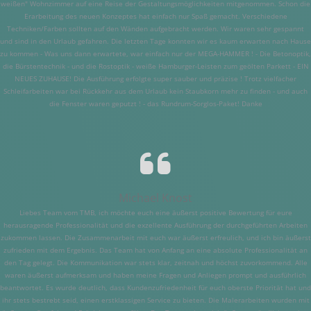
weißen" Wohnzimmer auf eine Reise der Gestaltungsmöglichkeiten mitgenommen. Schon die
Erarbeitung des neuen Konzeptes hat einfach nur Spaß gemacht. Verschiedene
Techniken/Farben sollten auf den Wänden aufgebracht werden. Wir waren sehr gespannt
und sind in den Urlaub gefahren. Die letzten Tage konnten wir es kaum erwarten nach Hause
zu kommen - Was uns dann erwartete, war einfach nur der MEGA-HAMMER ! - Die Betonoptik,
die Bürstentechnik - und die Rostoptik - weiße Hamburger-Leisten zum geölten Parkett - EIN
NEUES ZUHAUSE! Die Ausführung erfolgte super sauber und präzise ! Trotz vielfacher
Schleifarbeiten war bei Rückkehr aus dem Urlaub kein Staubkorn mehr zu finden - und auch
die Fenster waren geputzt ! - das Rundrum-Sorglos-Paket! Danke
Michael Knost
Liebes Team vom TMB, ich möchte euch eine äußerst positive Bewertung für eure
herausragende Professionalität und die exzellente Ausführung der durchgeführten Arbeiten
zukommen lassen. Die Zusammenarbeit mit euch war äußerst erfreulich, und ich bin äußerst
zufrieden mit dem Ergebnis. Das Team hat von Anfang an eine absolute Professionalität an
den Tag gelegt. Die Kommunikation war stets klar, zeitnah und höchst zuvorkommend. Alle
waren äußerst aufmerksam und haben meine Fragen und Anliegen prompt und ausführlich
beantwortet. Es wurde deutlich, dass Kundenzufriedenheit für euch oberste Priorität hat und
ihr stets bestrebt seid, einen erstklassigen Service zu bieten. Die Malerarbeiten wurden mit