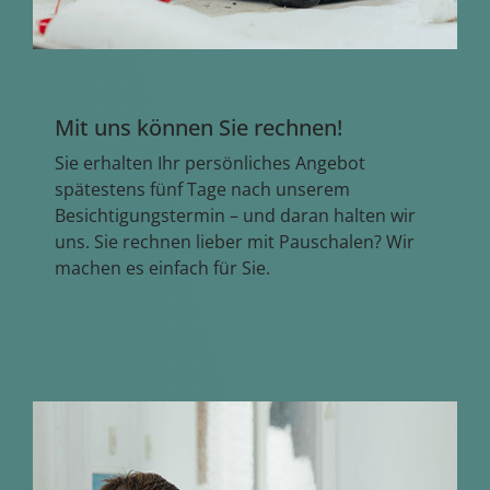
Mit uns können Sie rechnen!
Sie erhalten Ihr persönliches Angebot
spätestens fünf Tage nach unserem
Besichtigungstermin – und daran halten wir
uns. Sie rechnen lieber mit Pauschalen? Wir
machen es einfach für Sie.