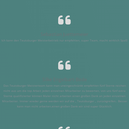
Sebastian Juettemeier
Ich kann den Teutoburger Meisterbetrieb nur empfehlen, super Team, macht wirklich Spaß!
Silke Engelbart-Bode
Das Teutoburger Meisterteam kann man uneingeschränkt empfehlen fünf Sterne reichen
nicht aus um die top Arbeit jeden einzelnen Mitarbeiter zu bewerten, von uns fünf extra
Sterne qualifizierter können Maler nicht arbeiten einen großen Dank an jeden einzelnen
Mitarbeiter. Immer wieder gerne werden wir auf die „ Teutoburger „ zurückgreifen.. Besser
kann man nicht arbeiten,einen großen Dank wir sind super Glücklich.